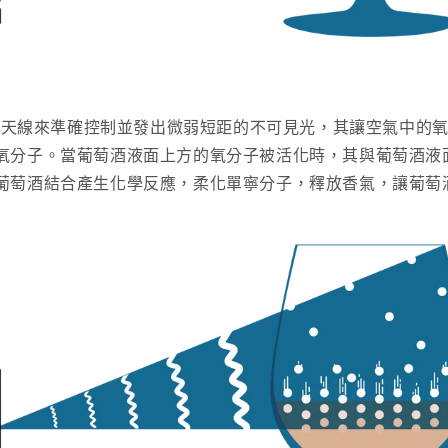
位陣列天線來準確控制並發出微弱短距的不可見光，其讓空氣中的
氧分子。當葡萄酒液面上方的氧分子被活化時，其與葡萄酒液
葡萄酒結合產生化學反應，柔化單寧分子，釋放香氣，讓葡萄