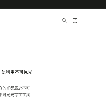
購
物
車
e 是利用不可見光
分的光都屬於不可
不可見光存在在我