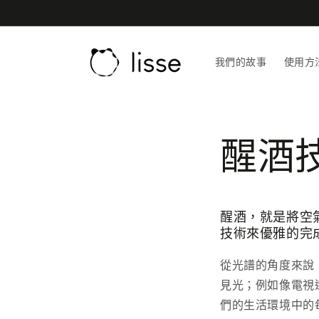
跳至內
容
我們的故事
使用方
醒酒
醒酒，就是將空氣
技術來優雅的完
從光譜的角度來說
見光；例如像電視
們的生活環境中的