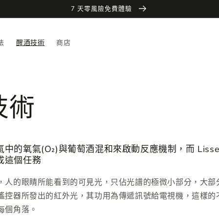
7 天零風險免費體驗
法
醒酒技術
商店
技術
中的氧氣(O₂)與葡萄酒混和來啟動反應機制，而 Liss
成這個任務
，人的眼睛所能看到的可見光，只佔光譜的極微小部分，大部
遙控器所發出的紅外光，其功用為傳遞訊號給電視機，這樣的
每個角落。